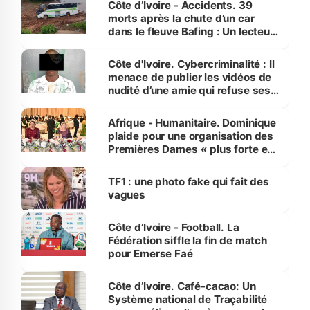
Côte d’Ivoire - Accidents. 39
morts après la chute d’un car
dans le fleuve Bafing : Un lecteur
dénonce la légèreté du ministère
des Transports
Côte d'Ivoire. Cybercriminalité : Il
menace de publier les vidéos de
nudité d’une amie qui refuse ses
avances
Afrique - Humanitaire. Dominique
plaide pour une organisation des
Premières Dames « plus forte et
influente, dont l'impact s'affirme
sur la scène internationale »
TF1 : une photo fake qui fait des
vagues
Côte d’Ivoire - Football. La
Fédération siffle la fin de match
pour Emerse Faé
Côte d’Ivoire. Café-cacao: Un
Système national de Traçabilité