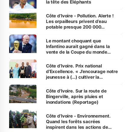
la tête des Éléphants
Côte d’Ivoire - Pollution. Alerte !
Les orpailleurs privent d’eau
potable presque 200 000
habitants autour d’Agboville
Le montant choquant que
Infantino aurait gagné dans la
vente de la Coupe du monde
révélé
Côte d’Ivoire. Prix national
d’Excellence. « J’encourage notre
jeunesse à (…) cultiver la
compétence et l’intégrité »
(Alassane Ouattara
Côte d'Ivoire. Sur la route de
Bingerville, après pluies et
inondations (Reportage)
Côte d’Ivoire - Environnement.
Quand les forêts sacrées
inspirent dans les actions de