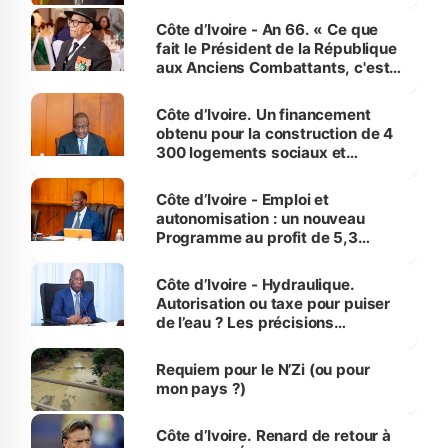
Côte d’Ivoire - An 66. « Ce que
fait le Président de la République
aux Anciens Combattants, c'est
inédit » (Cne Yassoungo Koné ®)
Côte d’Ivoire. Un financement
obtenu pour la construction de 4
300 logements sociaux et
économiques à Abidjan, Bouaké
et Yamoussoukro
Côte d’Ivoire - Emploi et
autonomisation : un nouveau
Programme au profit de 5,3
millions de jeunes
Côte d’Ivoire - Hydraulique.
Autorisation ou taxe pour puiser
de l’eau ? Les précisions
d’Assahoré
Requiem pour le N’Zi (ou pour
mon pays ?)
Côte d’Ivoire. Renard de retour à