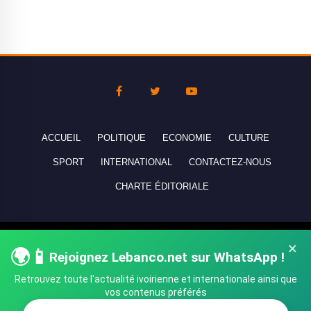
ACCUEIL
POLITIQUE
ECONOMIE
CULTURE
SPORT
INTERNATIONAL
CONTACTEZ-NOUS
CHARTE ÉDITORIALE
Copyright © 2010-2026 lebanco.net - Tous droits de reproduction
×
🌍📱
Rejoignez Lebanco.net sur WhatsApp !
réservés - All rights reserved.
Retrouvez toute l'actualité ivoirienne et internationale ainsi que
vos contenus préférés