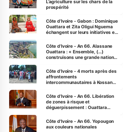
L’agriculture sur les chars de la
prospérité
Côte d’Ivoire - Gabon : Dominique
Ouattara et Zita Oligui Nguema
échangent sur leurs initiatives en
faveur des femmes et des
enfants
Côte d’Ivoire - An 66. Alassane
Ouattara : « Ensemble, (…)
construisons une grande nation
pour nous-mêmes et pour les
générations futures »
Côte d’Ivoire - 4 morts après des
affrontements
intercommunautaires à Kossandji
(Alepé) - Notre correspondant au
milieu des sinistrés
Côte d’Ivoire - An 66. Libération
de zones à risque et
déguerpissement : Ouattara
assure du « strict respect de
l'Etat de droit pour préserver les
Côte d'Ivoire - An 66. Yopougon
vies humaines »
aux couleurs nationales