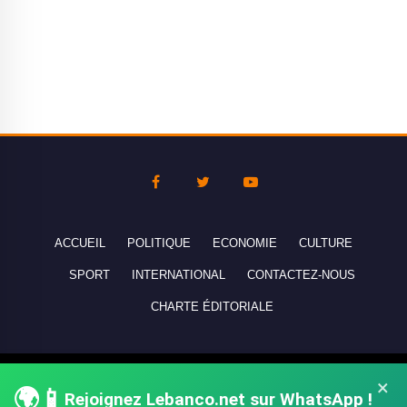
ACCUEIL
POLITIQUE
ECONOMIE
CULTURE
SPORT
INTERNATIONAL
CONTACTEZ-NOUS
CHARTE ÉDITORIALE
Copyright © 2010-2026 lebanco.net - Tous droits de reproduction
×
🌍📱
réservés - All rights reserved.
Rejoignez Lebanco.net sur WhatsApp !