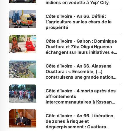
indiens en vedette à Yop’ City
Côte d’Ivoire - An 66. Défilé :
L’agriculture sur les chars de la
prospérité
Côte d’Ivoire - Gabon : Dominique
Ouattara et Zita Oligui Nguema
échangent sur leurs initiatives en
faveur des femmes et des
enfants
Côte d’Ivoire - An 66. Alassane
Ouattara : « Ensemble, (…)
construisons une grande nation
pour nous-mêmes et pour les
générations futures »
Côte d’Ivoire - 4 morts après des
affrontements
intercommunautaires à Kossandji
(Alepé) - Notre correspondant au
milieu des sinistrés
Côte d’Ivoire - An 66. Libération
de zones à risque et
déguerpissement : Ouattara