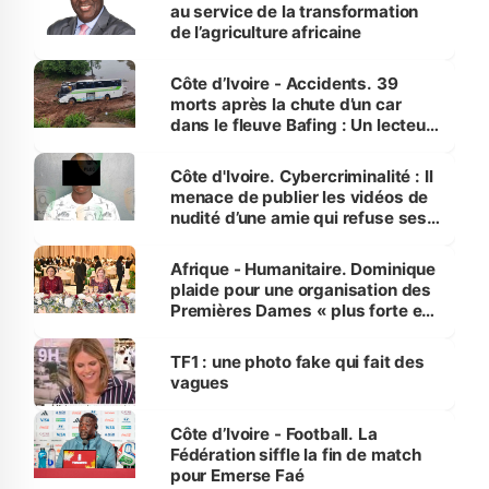
au service de la transformation
de l’agriculture africaine
Côte d’Ivoire - Accidents. 39
morts après la chute d’un car
dans le fleuve Bafing : Un lecteur
dénonce la légèreté du ministère
des Transports
Côte d'Ivoire. Cybercriminalité : Il
menace de publier les vidéos de
nudité d’une amie qui refuse ses
avances
Afrique - Humanitaire. Dominique
plaide pour une organisation des
Premières Dames « plus forte et
influente, dont l'impact s'affirme
sur la scène internationale »
TF1 : une photo fake qui fait des
vagues
Côte d’Ivoire - Football. La
Fédération siffle la fin de match
pour Emerse Faé