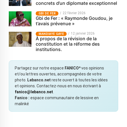
concrets d’un diplomate exceptionnel
22 février 2026
GBI DE FER
Gbi de Fer : « Raymonde Goudou, je
t’avais prévenue »
12 janvier 2026
MANDIAYE GAYE
À propos de la révision de la
constitution et la réforme des
institutions.
Partagez sur notre espace
FANICO*
vos opinions
et/ou lettres ouvertes, accompagnées de votre
photo.
Lebanco.net
reste ouvert à toutes les idées
et opinions. Contactez-nous en nous écrivant à
fanico@lebanco.net
.
Fanico :
espace communautaire de lessive en
malinké