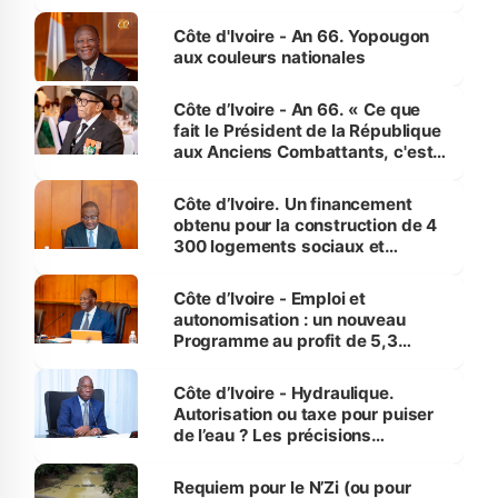
assure du « strict respect de
l'Etat de droit pour préserver les
Côte d'Ivoire - An 66. Yopougon
vies humaines »
aux couleurs nationales
Côte d’Ivoire - An 66. « Ce que
fait le Président de la République
aux Anciens Combattants, c'est
inédit » (Cne Yassoungo Koné ®)
Côte d’Ivoire. Un financement
obtenu pour la construction de 4
300 logements sociaux et
économiques à Abidjan, Bouaké
et Yamoussoukro
Côte d’Ivoire - Emploi et
autonomisation : un nouveau
Programme au profit de 5,3
millions de jeunes
Côte d’Ivoire - Hydraulique.
Autorisation ou taxe pour puiser
de l’eau ? Les précisions
d’Assahoré
Requiem pour le N’Zi (ou pour