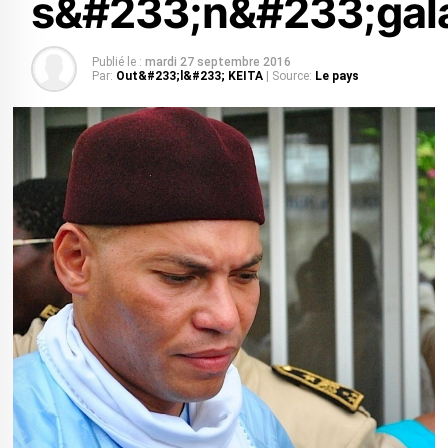
s&#233;n&#233;gal
Publié le :
mardi 27 septembre 2016
Par:
Out&#233;l&#233; KEITA
| Source:
Le pays