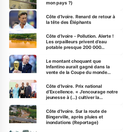
mon pays ?)
Côte d’Ivoire. Renard de retour à
la tête des Éléphants
Côte d’Ivoire - Pollution. Alerte !
Les orpailleurs privent d’eau
potable presque 200 000
habitants autour d’Agboville
Le montant choquant que
Infantino aurait gagné dans la
vente de la Coupe du monde
révélé
Côte d’Ivoire. Prix national
d’Excellence. « J’encourage notre
jeunesse à (…) cultiver la
compétence et l’intégrité »
(Alassane Ouattara
Côte d'Ivoire. Sur la route de
Bingerville, après pluies et
inondations (Reportage)