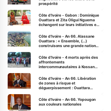
prospérité
Côte d’Ivoire - Gabon : Dominique
Ouattara et Zita Oligui Nguema
échangent sur leurs initiatives en
faveur des femmes et des
enfants
Côte d’Ivoire - An 66. Alassane
Ouattara : « Ensemble, (…)
construisons une grande nation
pour nous-mêmes et pour les
générations futures »
Côte d’Ivoire - 4 morts après des
affrontements
intercommunautaires à Kossandji
(Alepé) - Notre correspondant au
milieu des sinistrés
Côte d’Ivoire - An 66. Libération
de zones à risque et
déguerpissement : Ouattara
assure du « strict respect de
l'Etat de droit pour préserver les
Côte d'Ivoire - An 66. Yopougon
vies humaines »
aux couleurs nationales