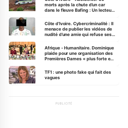
morts après la chute d’un car
dans le fleuve Bafing : Un lecteur
dénonce la légèreté du ministère
des Transports
Côte d'Ivoire. Cybercriminalité : Il
menace de publier les vidéos de
nudité d’une amie qui refuse ses
avances
Afrique - Humanitaire. Dominique
plaide pour une organisation des
Premières Dames « plus forte et
influente, dont l'impact s'affirme
sur la scène internationale »
TF1 : une photo fake qui fait des
vagues
PUBLICITÉ