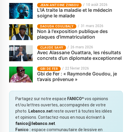
10 août 2026
JEAN-ANTOINE ZINSOU
L’IA traite la maladie et le médecin
soigne le malade
31 mars 2026
‎DAOUDA COULIBALY
Non à l'exposition publique des
plaques d'immatriculation
26 mars 2026
CLAUDE SAHY
Avec Alassane Ouattara, les résultats
concrets d’un diplomate exceptionnel
22 février 2026
GBI DE FER
Gbi de Fer : « Raymonde Goudou, je
t’avais prévenue »
Partagez sur notre espace
FANICO*
vos opinions
et/ou lettres ouvertes, accompagnées de votre
photo.
Lebanco.net
reste ouvert à toutes les idées
et opinions. Contactez-nous en nous écrivant à
fanico@lebanco.net
.
Fanico :
espace communautaire de lessive en