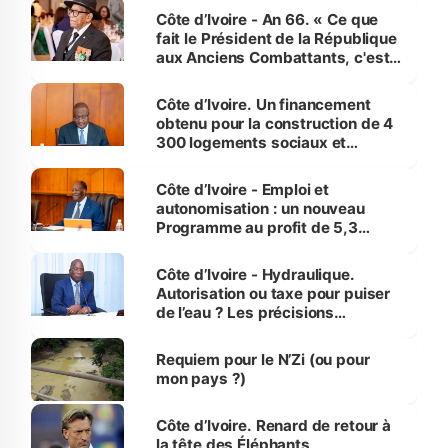
Côte d’Ivoire - An 66. « Ce que
fait le Président de la République
aux Anciens Combattants, c'est
inédit » (Cne Yassoungo Koné ®)
Côte d’Ivoire. Un financement
obtenu pour la construction de 4
300 logements sociaux et
économiques à Abidjan, Bouaké
et Yamoussoukro
Côte d’Ivoire - Emploi et
autonomisation : un nouveau
Programme au profit de 5,3
millions de jeunes
Côte d’Ivoire - Hydraulique.
Autorisation ou taxe pour puiser
de l’eau ? Les précisions
d’Assahoré
Requiem pour le N’Zi (ou pour
mon pays ?)
Côte d’Ivoire. Renard de retour à
la tête des Éléphants