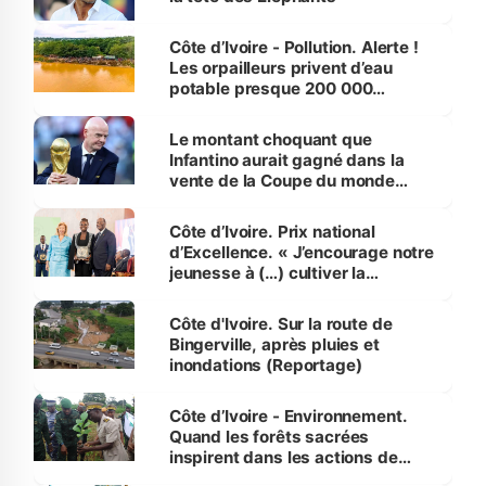
Côte d’Ivoire - Pollution. Alerte !
Les orpailleurs privent d’eau
potable presque 200 000
habitants autour d’Agboville
Le montant choquant que
Infantino aurait gagné dans la
vente de la Coupe du monde
révélé
Côte d’Ivoire. Prix national
d’Excellence. « J’encourage notre
jeunesse à (…) cultiver la
compétence et l’intégrité »
(Alassane Ouattara
Côte d'Ivoire. Sur la route de
Bingerville, après pluies et
inondations (Reportage)
Côte d’Ivoire - Environnement.
Quand les forêts sacrées
inspirent dans les actions de
reboisement