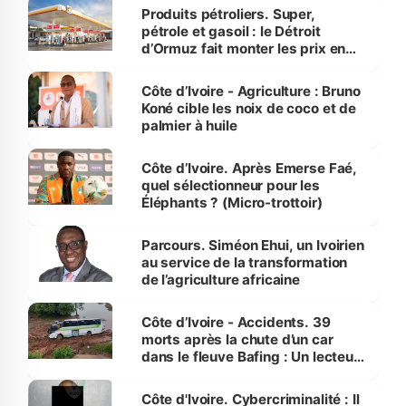
menacées
Produits pétroliers. Super,
pétrole et gasoil : le Détroit
d’Ormuz fait monter les prix en
Côte d’Ivoire
Côte d’Ivoire - Agriculture : Bruno
Koné cible les noix de coco et de
palmier à huile
Côte d’Ivoire. Après Emerse Faé,
quel sélectionneur pour les
Éléphants ? (Micro-trottoir)
Parcours. Siméon Ehui, un Ivoirien
au service de la transformation
de l’agriculture africaine
Côte d’Ivoire - Accidents. 39
morts après la chute d’un car
dans le fleuve Bafing : Un lecteur
dénonce la légèreté du ministère
des Transports
Côte d'Ivoire. Cybercriminalité : Il