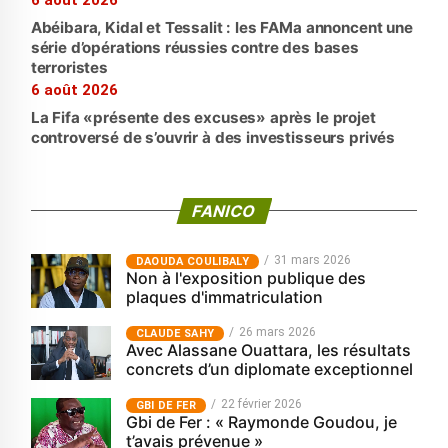
6 août 2026
Abéibara, Kidal et Tessalit : les FAMa annoncent une
série d’opérations réussies contre des bases
terroristes
6 août 2026
La Fifa «présente des excuses» après le projet
controversé de s’ouvrir à des investisseurs privés
FANICO
31 mars 2026
‎DAOUDA COULIBALY
Non à l'exposition publique des
plaques d'immatriculation
26 mars 2026
CLAUDE SAHY
Avec Alassane Ouattara, les résultats
concrets d’un diplomate exceptionnel
22 février 2026
GBI DE FER
Gbi de Fer : « Raymonde Goudou, je
t’avais prévenue »