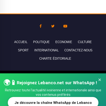
ACCUEIL
POLITIQUE
ECONOMIE
CULTURE
SPORT
INTERNATIONAL
CONTACTEZ-NOUS
CHARTE ÉDITORIALE
Copyright © 2010-2026 lebanco.net - Tous droits de reproduction
×
🌍📱
Rejoignez Lebanco.net sur WhatsApp !
réservés - All rights reserved.
Retrouvez toute l'actualité ivoirienne et internationale ainsi que
vos contenus préférés
Je découvre la chaîne WhatsApp de Lebanco