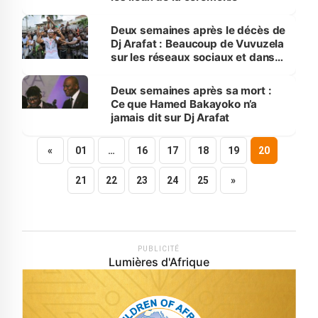
Deux semaines après le décès de
Dj Arafat : Beaucoup de Vuvuzela
sur les réseaux sociaux et dans
les rues,peu d’argent offert
Deux semaines après sa mort :
Ce que Hamed Bakayoko n’a
jamais dit sur Dj Arafat
«
01
…
16
17
18
19
20
21
22
23
24
25
»
PUBLICITÉ
Lumières d'Afrique