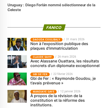
Uruguay : Diego Forlán nommé sélectionneur de la
Celeste
FANICO
31 mars 2026
‎DAOUDA COULIBALY
Non à l'exposition publique des
plaques d'immatriculation
26 mars 2026
CLAUDE SAHY
Avec Alassane Ouattara, les résultats
concrets d’un diplomate exceptionnel
22 février 2026
GBI DE FER
Gbi de Fer : « Raymonde Goudou, je
t’avais prévenue »
12 janvier 2026
MANDIAYE GAYE
À propos de la révision de la
constitution et la réforme des
institutions.